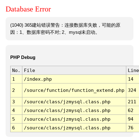
Database Error
(1040) 365建站错误警告：连接数据库失败，可能的原
因：1、数据库密码不对; 2、mysql未启动。
PHP Debug
No.
File
Line
1
/index.php
14
2
/source/function/function_extend.php
324
3
/source/class/jzmysql.class.php
211
4
/source/class/jzmysql.class.php
62
5
/source/class/jzmysql.class.php
94
6
/source/class/jzmysql.class.php
76